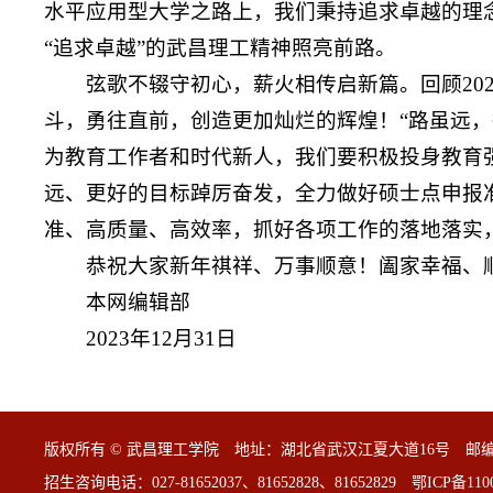
水平应用型大学之路上，我们秉持追求卓越的理
“追求卓越”的武昌理工精神照亮前路。
弦歌不辍守初心，薪火相传启新篇。回顾20
斗，勇往直前，创造更加灿烂的辉煌！“路虽远
为教育工作者和时代新人，我们要积极投身教育
远、更好的目标踔厉奋发，全力做好硕士点申报
准、高质量、高效率，抓好各项工作的落地落实
恭祝大家新年祺祥、万事顺意！阖家幸福、
本网编辑部
2023年12月31日
版权所有 © 武昌理工学院 地址：湖北省武汉江夏大道16号 邮编：43022
招生咨询电话：027-81652037、81652828、81652829
鄂ICP备110