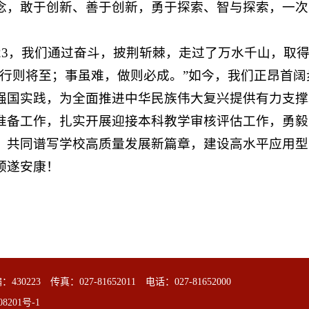
念，敢于创新、善于创新，勇于探索、智与探索，一次
23，我们通过奋斗，披荆斩棘，走过了万水千山，取得
，行则将至；事虽难，做则必成。”如今，我们正昂首
强国实践，为全面推进中华民族伟大复兴提供有力支撑
准备工作，扎实开展迎接本科教学审核评估工作，勇毅
，共同谱写学校高质量发展新篇章，建设高水平应用型
顺遂安康！
3 传真：027-81652011 电话：027-81652000
08201号-1