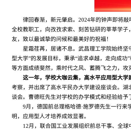
律回春渐，新元肇启。2024年的钟声即将
全校教职工，向孜孜求索、刻苦钻研的莘莘学子
友，致以最诚挚的问候和最美好的祝福！
星霜荏苒，居诸不息。武昌理工学院始终坚守
型大学”的发展目标，秉承“追求卓越，走向成功
等方面成绩斐然，乘时代之风、蓄腾飞之力，攻
这一年，学校大咖云集，高水平应用型大学
考察，并出席了高水平民办大学建设座谈会。湖
谈会。曹德旺先生对学校的办学模式和经验给予
9月，德国前总理格哈德·施罗德先生一行来
明，应用型人才培养成效显著。
12月，联合国工业发展组织前总干事、全球