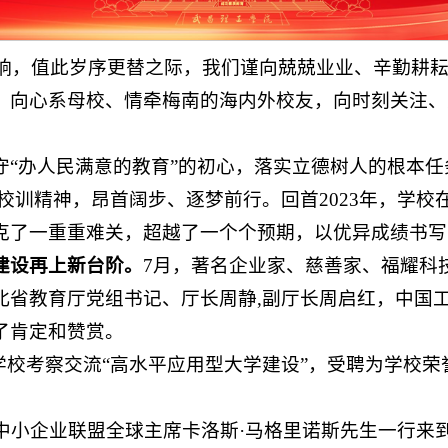
敲响，值此岁序更替之际，我们谨向兢兢业业、辛勤耕
，向心系母校、情牵梅南的海内外校友，向时刻关注、
“办人民满意的教育”的初心，落实立德树人的根本任
”校训精神，昂首阔步、逐梦前行。回首2023年，学
克了一重重难关，超越了一个个预期，以优异成绩书写
建设再上新台阶。
7月，著名企业家、慈善家、福耀科
北省教育厅党组书记、厅长周静,副厅长周启红，中国
了肯定和赞赏。
学校考察交流“高水平应用型大学建设”，受聘为学校
中小企业联盟全球主席卡洛斯·马格里诺斯先生一行来