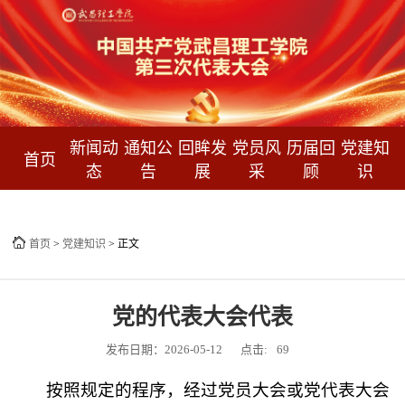
新闻动
通知公
回眸发
党员风
历届回
党建知
首页
态
告
展
采
顾
识
首页
>
党建知识
>
正文
党的代表大会代表
发布日期：2026-05-12
点击:
69
按照规定的程序，经过党员大会或党代表大会